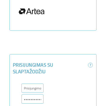
PRISIJUNGIMAS SU
SLAPTAŽODŽIU
Varto
Varto
varda
slapt