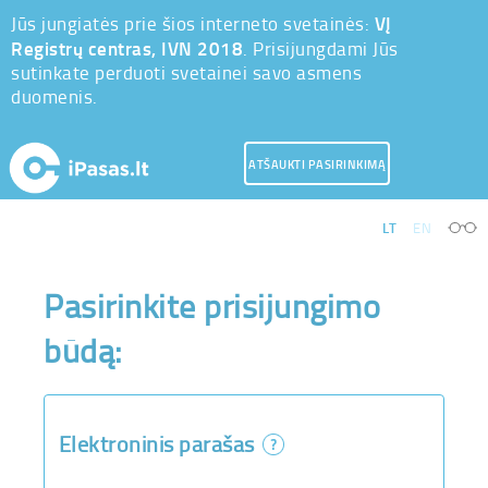
VĮ
Jūs jungiatės prie šios interneto svetainės:
Registrų centras, IVN 2018
. Prisijungdami Jūs
sutinkate perduoti svetainei savo asmens
duomenis.
ATŠAUKTI PASIRINKIMĄ
LT
EN
Pasirinkite prisijungimo
būdą:
Elektroninis parašas