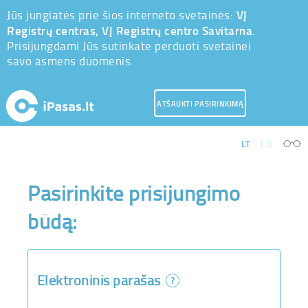
VĮ
Jūs jungiatės prie šios interneto svetainės:
Registrų centras, VĮ Registrų centro Savitarna
.
Prisijungdami Jūs sutinkate perduoti svetainei
savo asmens duomenis.
ATŠAUKTI PASIRINKIMĄ
LT
EN
Pasirinkite prisijungimo
būdą:
Elektroninis parašas